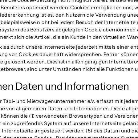
 ohne die Cookie-Setzung nicht möglich wären. Mittels ei
 Benutzers optimiert werden. Cookies ermöglichen uns, wi
edererkennung ist es, den Nutzern die Verwendung unsere
 beispielsweise nicht bei jedem Besuch der Internetseite
system des Benutzers abgelegten Cookie übernommen wird
t sich die Artikel, die ein Kunde in den virtuellen Ware
ies durch unsere Internetseite jederzeit mittels einer 
ung von Cookies dauerhaft widersprechen. Ferner können 
elöscht werden. Dies ist in allen gängigen Internetbrow
etbrowser, sind unter Umständen nicht alle Funktionen un
inen Daten und Informationen
 Taxi- und Mietwagenunternehmer e.V. erfasst mit jedem 
ihe von allgemeinen Daten und Informationen. Diese all
en können die (1) verwendeten Browsertypen und Versione
er ein zugreifendes System auf unsere Internetseite gelan
Internetseite angesteuert werden, (5) das Datum und die U